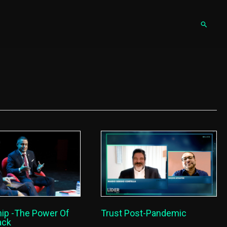
Pesqu
ip -The Power Of
Trust Post-Pandemic
ack