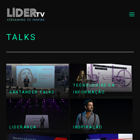
MA
ME
TALKS
TECNOLOGIAS DA
SANTANDER TALKS
INFORMAÇÃO
LIDERANÇA
INSPIRAÇÃO