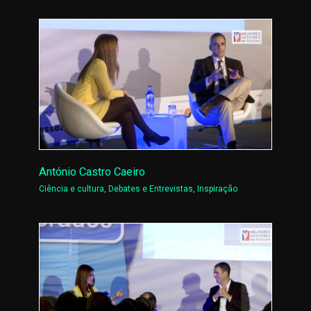
António Castro Caeiro
Ciência e cultura
,
Debates e Entrevistas
,
Inspiração