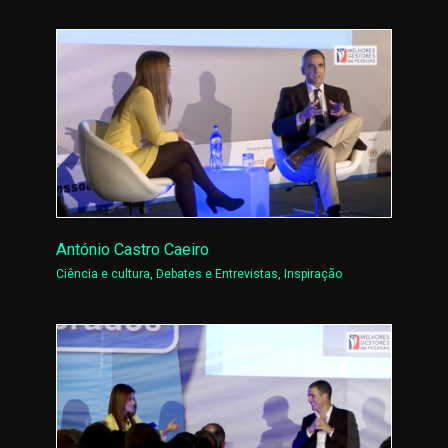
António Castro Caeiro
Ciência e cultura
,
Debates e Entrevistas
,
Inspiração