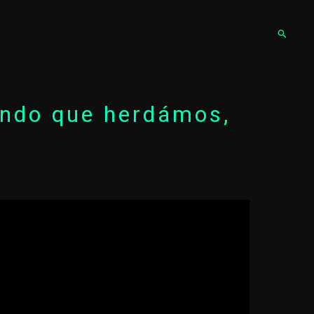
Pesqu
undo que herdámos,