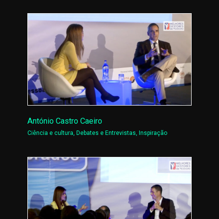
António Castro Caeiro
Ciência e cultura
,
Debates e Entrevistas
,
Inspiração