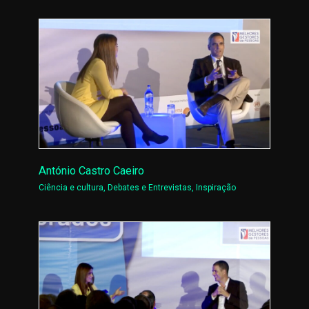
António Castro Caeiro
Ciência e cultura
,
Debates e Entrevistas
,
Inspiração