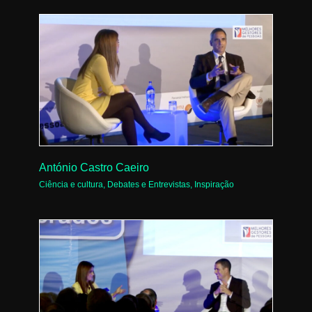
António Castro Caeiro
Ciência e cultura
,
Debates e Entrevistas
,
Inspiração